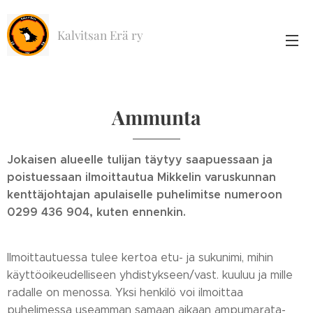
Kalvitsan Erä ry
Ammunta
Jokaisen alueelle tulijan täytyy saapuessaan ja
poistuessaan ilmoittautua Mikkelin varuskunnan
kenttäjohtajan apulaiselle puhelimitse numeroon
0299 436 904, kuten ennenkin.
Ilmoittautuessa tulee kertoa etu- ja sukunimi, mihin
käyttöoikeudelliseen yhdistykseen/vast. kuuluu ja mille
radalle on menossa. Yksi henkilö voi ilmoittaa
puhelimessa useamman samaan aikaan ampumarata-