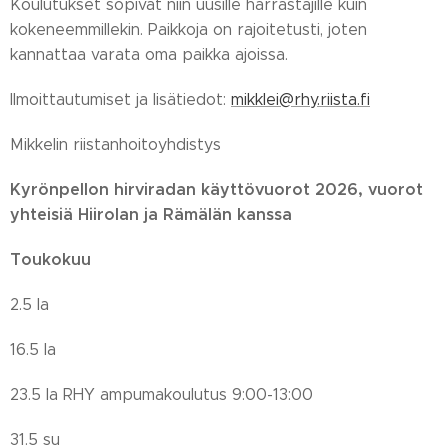
Koulutukset sopivat niin uusille harrastajille kuin
kokeneemmillekin. Paikkoja on rajoitetusti, joten
kannattaa varata oma paikka ajoissa.
Ilmoittautumiset ja lisätiedot:
mikklei@rhy.riista.fi
Mikkelin riistanhoitoyhdistys
Kyrönpellon hirviradan käyttövuorot 2026, vuorot
yhteisiä Hiirolan ja Rämälän kanssa
Toukokuu
2.5 la
16.5 la
23.5 la RHY ampumakoulutus 9:00-13:00
31.5 su