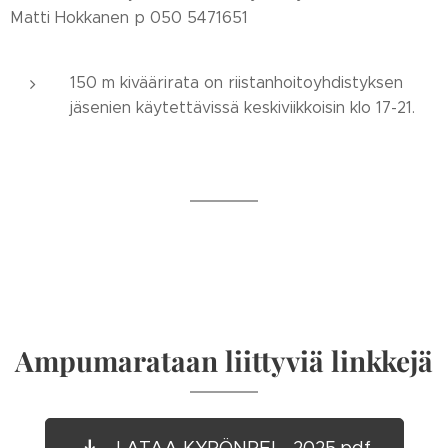
Matti Hokkanen p 050 5471651
150 m kiväärirata on riistanhoitoyhdistyksen
jäsenien käytettävissä keskiviikkoisin klo 17-21.
Ampumarataan liittyviä linkkejä
LATAA KYRÖNPEL...2025.pdf