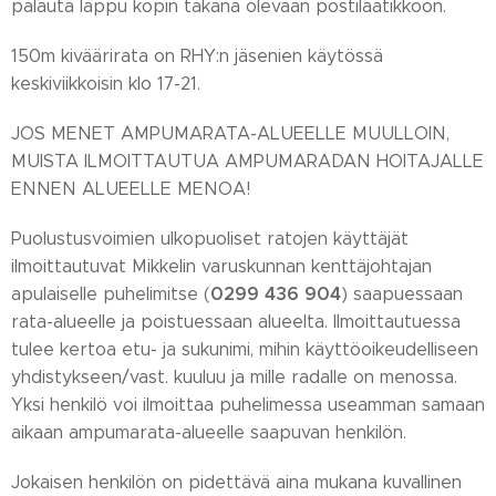
palauta lappu kopin takana olevaan postilaatikkoon.
150m kiväärirata on RHY:n jäsenien käytössä
keskiviikkoisin klo 17-21.
JOS MENET AMPUMARATA-ALUEELLE MUULLOIN,
MUISTA ILMOITTAUTUA AMPUMARADAN HOITAJALLE
ENNEN ALUEELLE MENOA!
Puolustusvoimien ulkopuoliset ratojen käyttäjät
ilmoittautuvat Mikkelin varuskunnan kenttäjohtajan
0299 436 904
apulaiselle puhelimitse (
) saapuessaan
rata-alueelle ja poistuessaan alueelta. Ilmoittautuessa
tulee kertoa etu- ja sukunimi, mihin käyttöoikeudelliseen
yhdistykseen/vast. kuuluu ja mille radalle on menossa.
Yksi henkilö voi ilmoittaa puhelimessa useamman samaan
aikaan ampumarata-alueelle saapuvan henkilön.
Jokaisen henkilön on pidettävä aina mukana kuvallinen