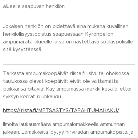
alueelle saapuvan henkilön.
Jokaisen henkilön on pidettävä aina mukana kuvallinen
henkilöllisyystodistus saapuessaan Kyrönpellon
ampumarata-alueelle ja se on näytettävä sotilaspoliisille
.
sitä kysyttäessä
Tarkasta ampumakoepäivät riista.fi -sivulta, oheisessa
taulukossa olevat koepäivät eivät ole välttämättä
paikkansa pitäviä! Käy ampumassa merkki kesällä, ettei
syksyn kerrat ruuhkaudu.
https://riista.fi/METSASTYS/TAPAHTUMAHAKU/
Ilmoita laukausmäärä ampumalomakkeella ammunnan
jälkeen. Lomakkeita löytyy hirviradan ampumakopista, ja