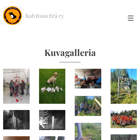
Kalvitsan Erä ry
Kuvagalleria